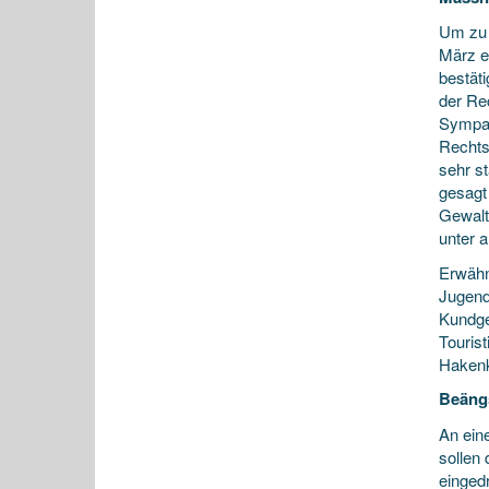
Um zu 
März e
bestät
der Re
Sympat
Rechts
sehr s
gesagt
Gewalt
unter a
Erwähn
Jugend
Kundge
Touris
Hakenk
Beängs
An ein
sollen
einged