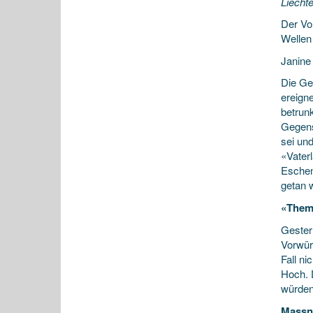
Liecht
Der Vor
Wellen
Janine 
Die Ge
ereign
betrunk
Gegens
sei un
«Vater
Eschen
getan 
«Them
Gester
Vorwür
Fall ni
Hoch. 
würden
Massn