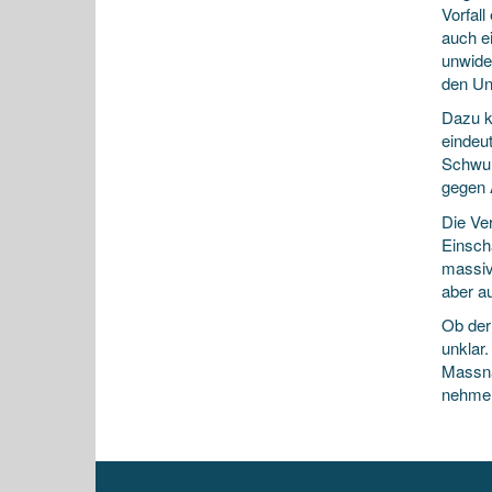
Vorfall
auch e
unwider
den Un
Dazu k
eindeu
Schwul
gegen 
Die Ve
Einsch
massiv 
aber a
Ob der 
unklar
Massna
nehmen