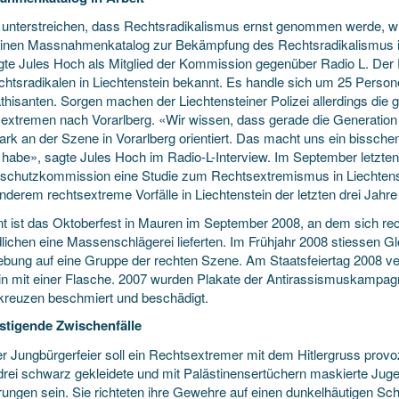
unterstreichen, dass Rechtsradikalismus ernst genommen werde, w
inen Massnahmenkatalog zur Bekämpfung des Rechtsradikalismus in 
igte Jules Hoch als Mitglied der Kommission gegenüber Radio L. Der P
chtsradikalen in Liechtenstein bekannt. Es handle sich um 25 Perso
hisanten. Sorgen machen der Liechtensteiner Polizei allerdings die g
extremen nach Vorarlberg. «Wir wissen, dass gerade die Generation d
tark an der Szene in Vorarlberg orientiert. Das macht uns ein bissch
 habe», sagte Jules Hoch im Radio-L-Interview. Im September letzten 
schutzkommission eine Studie zum Rechtsextremismus in Liechtenstei
nderem rechtsextreme Vorfälle in Liechtenstein der letzten drei Jahr
t ist das Oktoberfest in Mauren im September 2008, an dem sich re
lichen eine Massenschlägerei lieferten. Im Frühjahr 2008 stiessen Gl
bung auf eine Gruppe der rechten Szene. Am Staatsfeiertag 2008 ver
tin mit einer Flasche. 2007 wurden Plakate der Antirassismuskamp
reuzen beschmiert und beschädigt.
tigende Zwischenfälle
er Jungbürgerfeier soll ein Rechtsextremer mit dem Hitlergruss prov
 drei schwarz gekleidete und mit Palästinensertüchern maskierte Juge
rungen sein. Sie richteten ihre Gewehre auf einen dunkelhäutigen Sch