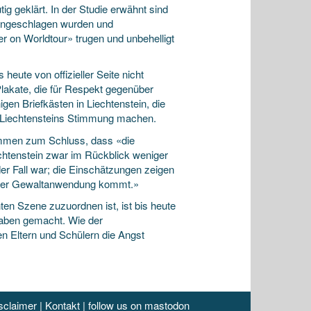
tig geklärt. In der Studie erwähnt sind
e angeschlagen wurden und
ler on Worldtour» trugen und unbehelligt
eute von offizieller Seite nicht
lakate, die für Respekt gegenüber
en Briefkästen in Liechtenstein, die
 Liechtensteins Stimmung machen.
kommen zum Schluss, dass «die
htenstein zwar im Rückblick weniger
der Fall war; die Einschätzungen zeigen
ester Gewaltanwendung kommt.»
ten Szene zuzuordnen ist, ist bis heute
gaben gemacht. Wie der
 Eltern und Schülern die Angst
sclaimer
|
Kontakt
|
follow us on mastodon