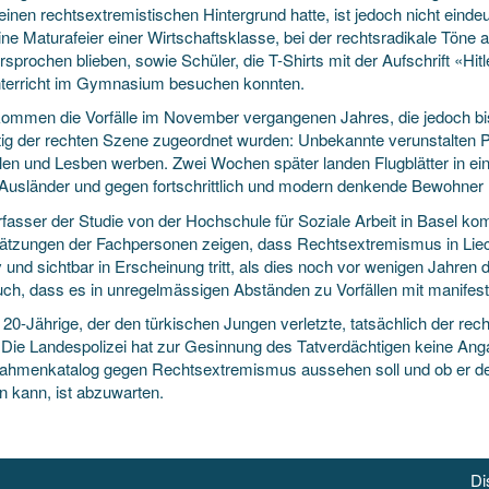
 einen rechtsextremistischen Hintergrund hatte, ist jedoch nicht eindeu
ine Maturafeier einer Wirtschaftsklasse, bei der rechtsradikale Tön
sprochen blieben, sowie Schüler, die T-Shirts mit der Aufschrift «Hit
terricht im Gymnasium besuchen konnten.
ommen die Vorfälle im November vergangenen Jahres, die jedoch bis h
tig der rechten Szene zugeordnet wurden: Unbekannte verunstalten P
en und Lesben werben. Zwei Wochen später landen Flugblätter in einig
Ausländer und gegen fortschrittlich und modern denkende Bewohner
rfasser der Studie von der Hochschule für Soziale Arbeit in Basel 
ätzungen der Fachpersonen zeigen, dass Rechtsextremismus in Liec
und sichtbar in Erscheinung tritt, als dies noch vor wenigen Jahren 
uch, dass es in unregelmässigen Abständen zu Vorfällen mit manif
20-Jährige, der den türkischen Jungen verletzte, tatsächlich der rech
. Die Landespolizei hat zur Gesinnung des Tatverdächtigen keine An
hmenkatalog gegen Rechtsextremismus aussehen soll und ob er den
 kann, ist abzuwarten.
Di