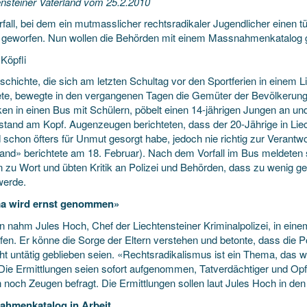
ensteiner Vaterland vom 25.2.2010
fall, bei dem ein mutmasslicher rechtsradikaler Jugendlicher einen t
 geworfen. Nun wollen die Behörden mit einem Massnahmenkatalog 
Köpfli
schichte, die sich am letzten Schultag vor den Sportferien in einem 
ete, bewegte in den vergangenen Tagen die Gemüter der Bevölkerung.
en in einen Bus mit Schülern, pöbelt einen 14-jährigen Jungen an und
tand am Kopf. Augenzeugen berichteten, dass der 20-Jährige in Liec
d schon öfters für Unmut gesorgt habe, jedoch nie richtig zur Verant
land» berichtete am 18. Februar). Nach dem Vorfall im Bus meldeten 
 zu Wort und übten Kritik an Polizei und Behörden, dass zu wenig ge
werde.
a wird ernst genommen»
n nahm Jules Hoch, Chef der Liechtensteiner Kriminalpolizei, in eine
fen. Er könne die Sorge der Eltern verstehen und betonte, dass die
cht untätig geblieben seien. «Rechtsradikalismus ist ein Thema, das 
Die Ermittlungen seien sofort aufgenommen, Tatverdächtiger und Op
 noch Zeugen befragt. Die Ermittlungen sollen laut Jules Hoch in d
ahmenkatalog in Arbeit