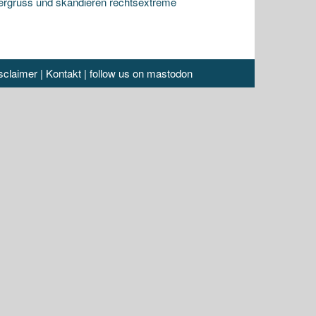
lergruss und skandieren rechtsextreme
sclaimer
|
Kontakt
|
follow us on mastodon