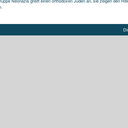
ruppe Neonazis greift einen orthodoxen Juden an, sie zeigen den Hit
n.
Di