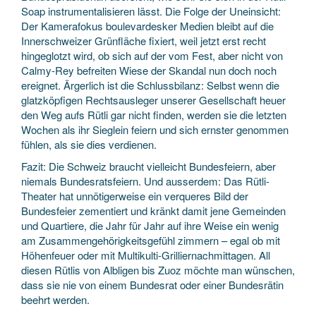
Soap instrumentalisieren lässt. Die Folge der Uneinsicht:
Der Kamerafokus boulevardesker Medien bleibt auf die
Innerschweizer Grünfläche fixiert, weil jetzt erst recht
hingeglotzt wird, ob sich auf der vom Fest, aber nicht von
Calmy-Rey befreiten Wiese der Skandal nun doch noch
ereignet. Ärgerlich ist die Schlussbilanz: Selbst wenn die
glatzköpfigen Rechtsausleger unserer Gesellschaft heuer
den Weg aufs Rütli gar nicht finden, werden sie die letzten
Wochen als ihr Sieglein feiern und sich ernster genommen
fühlen, als sie dies verdienen.
Fazit: Die Schweiz braucht vielleicht Bundesfeiern, aber
niemals Bundesratsfeiern. Und ausserdem: Das Rütli-
Theater hat unnötigerweise ein verqueres Bild der
Bundesfeier zementiert und kränkt damit jene Gemeinden
und Quartiere, die Jahr für Jahr auf ihre Weise ein wenig
am Zusammengehörigkeitsgefühl zimmern – egal ob mit
Höhenfeuer oder mit Multikulti-Grilliernachmittagen. All
diesen Rütlis von Albligen bis Zuoz möchte man wünschen,
dass sie nie von einem Bundesrat oder einer Bundesrätin
beehrt werden.