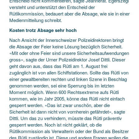
Entscheid nicht kommentieren, sagte Jeannerat. Egerszegi
versteht und unterstützt den Entscheid der
Rütlikommission, bedauert aber die Absage, wie sie in einer
Medienmitteilung schreibt.
Kosten trotz Absage sehr hoch
Nach Ansicht der Innerschweizer Polizeidirektoren bringt
die Absage der Feier keine Lösung bezüglich Sicherheit.
«Mit oder ohne Feier sind unsere Sicherheitsaufwendungen
gross», sagte der Urner Polizeidirektor Josef Dittli. Dieser
geht davon aus, dass das Rütli am 1. August frei
zugänglich ist von allen Schiffstationen. Sollte das Rütli von
einer gewaltbereiten rechten und linken Szene in Beschlag
genommen werden, sei eine Sperrung bis im letzten
Moment möglich. Wenn 600 Rechtsextreme aufs Rütli
kommen, wie im Jahr 2005, könne das Rütli nicht einfach
gesperrt werden. «Das ist zwar unschön, aber die
Sicherheit ist dann nicht von vornherein gefährdet», sagte
Dittli. Um das zu verhindern, müsste das Rütli präventiv
gesperrt werden. Noch ist nicht geklärt, ob die
Rütlikommission als Verwalterin oder der Bund als Besitzer
des Rütli zuständig ist. Diese und andere Fragen wollen die