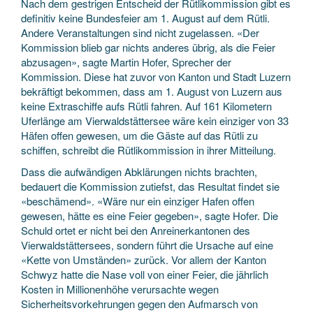
Nach dem gestrigen Entscheid der Rütlikommission gibt es
definitiv keine Bundesfeier am 1. August auf dem Rütli.
Andere Veranstaltungen sind nicht zugelassen. «Der
Kommission blieb gar nichts anderes übrig, als die Feier
abzusagen», sagte Martin Hofer, Sprecher der
Kommission. Diese hat zuvor von Kanton und Stadt Luzern
bekräftigt bekommen, dass am 1. August von Luzern aus
keine Extraschiffe aufs Rütli fahren. Auf 161 Kilometern
Uferlänge am Vierwaldstättersee wäre kein einziger von 33
Häfen offen gewesen, um die Gäste auf das Rütli zu
schiffen, schreibt die Rütlikommission in ihrer Mitteilung.
Dass die aufwändigen Abklärungen nichts brachten,
bedauert die Kommission zutiefst, das Resultat findet sie
«beschämend». «Wäre nur ein einziger Hafen offen
gewesen, hätte es eine Feier gegeben», sagte Hofer. Die
Schuld ortet er nicht bei den Anreinerkantonen des
Vierwaldstättersees, sondern führt die Ursache auf eine
«Kette von Umständen» zurück. Vor allem der Kanton
Schwyz hatte die Nase voll von einer Feier, die jährlich
Kosten in Millionenhöhe verursachte wegen
Sicherheitsvorkehrungen gegen den Aufmarsch von