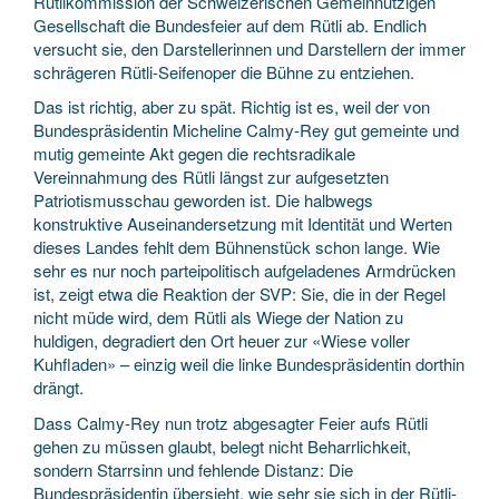
Rütlikommission der Schweizerischen Gemeinnützigen
Gesellschaft die Bundesfeier auf dem Rütli ab. Endlich
versucht sie, den Darstellerinnen und Darstellern der immer
schrägeren Rütli-Seifenoper die Bühne zu entziehen.
Das ist richtig, aber zu spät. Richtig ist es, weil der von
Bundespräsidentin Micheline Calmy-Rey gut gemeinte und
mutig gemeinte Akt gegen die rechtsradikale
Vereinnahmung des Rütli längst zur aufgesetzten
Patriotismusschau geworden ist. Die halbwegs
konstruktive Auseinandersetzung mit Identität und Werten
dieses Landes fehlt dem Bühnenstück schon lange. Wie
sehr es nur noch parteipolitisch aufgeladenes Armdrücken
ist, zeigt etwa die Reaktion der SVP: Sie, die in der Regel
nicht müde wird, dem Rütli als Wiege der Nation zu
huldigen, degradiert den Ort heuer zur «Wiese voller
Kuhfladen» – einzig weil die linke Bundespräsidentin dorthin
drängt.
Dass Calmy-Rey nun trotz abgesagter Feier aufs Rütli
gehen zu müssen glaubt, belegt nicht Beharrlichkeit,
sondern Starrsinn und fehlende Distanz: Die
Bundespräsidentin übersieht, wie sehr sie sich in der Rütli-