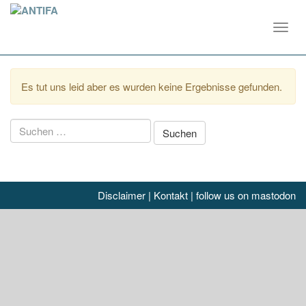
Toggl
navig
Es tut uns leid aber es wurden keine Ergebnisse gefunden.
Suchen
nach:
Disclaimer
|
Kontakt
|
follow us on mastodon