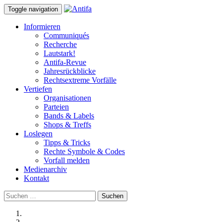
Toggle navigation
Informieren
Communiqués
Recherche
Lautstark!
Antifa-Revue
Jahresrückblicke
Rechtsextreme Vorfälle
Vertiefen
Organisationen
Parteien
Bands & Labels
Shops & Treffs
Loslegen
Tipps & Tricks
Rechte Symbole & Codes
Vorfall melden
Medienarchiv
Kontakt
Suchen
nach: