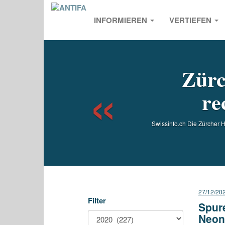
INFORMIEREN
VERTIEFEN
Previou
Zürc
re
Swissinfo.ch Die Zürcher 
27/12/20
Filter
Spure
Neon