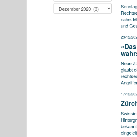
Sonntags
Rechtse
nahe. M
und Ges
23/12/20
«Das
wahr
Neue Zü
glaubt d
rechtse
Angriff
17/12/20
Zürc
Swissin
Hinterg
bekannt
eingelei