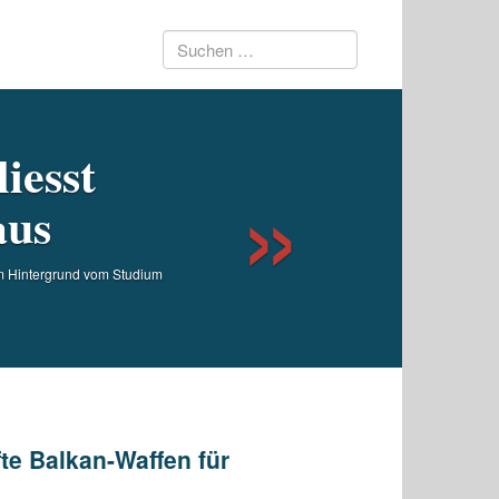
Suchen
Next
nach:
iesst
aus
em Hintergrund vom Studium
te Balkan-Waffen für