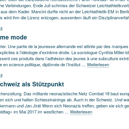
che Verbindungen. Ende Juli schmiss der Schweizer Leichtathletikver
aus dem Kader. Mancini durfte nicht an der Leichtathletik-EM in Berl
s wird ihm die Lizenz entzogen, ausserdem läuft ein Disziplinarverf
18
ême mode
ier. Une partie de la jeunesse allemande est attirée par des marque
plicites à l’idéologie d’extrême droite. La sociologue Cynthia Miller-Idr
ssent ces produits dans l’adhésion des jeunes à une subculture ext
 en science politique, diplômée de l’Institut …
Weiterlesen
18
chweiz als Stützpunkt
henzeitung. Das militante neonazistische Netz Combat 18 baut europa
en sich und halten Schiesstrainings ab. Auch in der Schweiz. Und wa
Germann und Jan Jirát Wenn sich Neonazis treffen, geben sie sich g
eldtag» im Mai 2017 im westlichen …
Weiterlesen