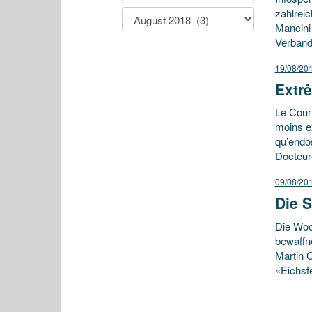
zahlrei
Mancini 
Verband
19/08/20
Extr
Le Courr
moins ex
qu’endo
Docteure
09/08/20
Die S
Die Woc
bewaffn
Martin 
«Eichsf