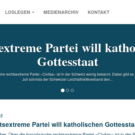
LOSLEGEN
MEDIENARCHIV
KONTAKT
s
extreme Partei will katho
Gottesstaat
sche rechtsextreme Partei «Civitas» ist in der Schweiz wenig bekannt. Dabei gibt e
Juli schmiss der Schweizer Leichtathletikverband den...
18
sextreme Partei will katholischen Gottessta
ber. Über die französische rechtsextreme Partei «Civitas» ist in der