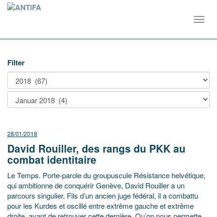
Toggl
navig
Filter
28/01/2018
David Rouiller, des rangs du PKK au
combat identitaire
Le Temps. Porte-parole du groupuscule Résistance helvétique,
qui ambitionne de conquérir Genève, David Rouiller a un
parcours singulier. Fils d’un ancien juge fédéral, il a combattu
pour les Kurdes et oscillé entre extrême gauche et extrême
droite, avant de retrouver cette dernière. Qu’on nous permette